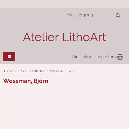
Atelier LithoArt
Din indkøbskurv er tom
Forside
/
Se alle billeder.
/
Wessman, Björn
Wessman, Björn